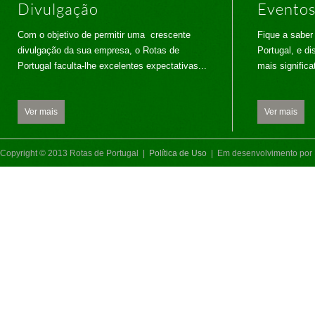
Divulgação
Evento
Com o objetivo de permitir uma crescente
Fique a saber
divulgação da sua empresa, o Rotas de
Portugal, e di
Portugal faculta-lhe excelentes expectativas...
mais significa
Ver mais
Ver mais
Copyright © 2013 Rotas de Portugal |
Política de Uso
| Em desenvolvimento por