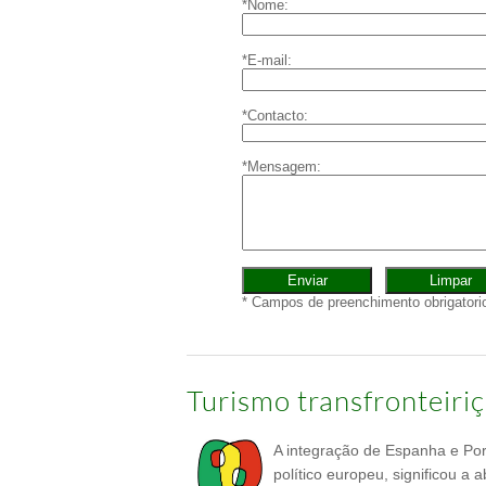
Turismo transfronteiri
A integração de Espanha e Po
político europeu, significou a