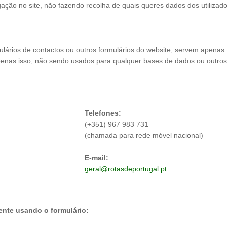
ação no site, não fazendo recolha de quais queres dados dos utilizad
lários de contactos ou outros formulários do website, servem apenas
 apenas isso, não sendo usados para qualquer bases de dados ou outros
Telefones:
(+351) 967 983 731
(chamada para rede móvel nacional)
E-mail:
geral@rotasdeportugal.pt
nte usando o formulário: