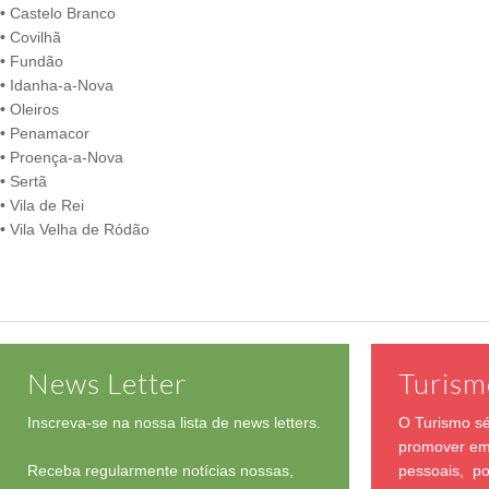
•
Castelo Branco
•
Covilhã
•
Fundão
•
Idanha-a-Nova
•
Oleiros
•
Penamacor
•
Proença-a-Nova
•
Sertã
• Vila de Rei
•
Vila Velha de Ródão
News Letter
Turism
Inscreva-se na nossa lista de news letters.
O Turismo sé
promover em 
Receba regularmente notícias nossas,
pessoais, po