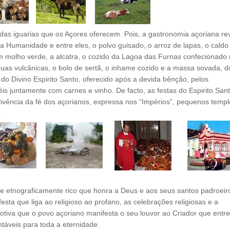
das iguarias que os Açores oferecem. Pois, a gastronomia açoriana re
 Humanidade e entre eles, o polvo guisado, o arroz de lapas, o caldo
om molho verde, a alcatra, o cozido da Lagoa das Furnas confecionado
guas vulcânicas, o bolo de sertã, o inhame cozido e a massa sovada, 
 do Divino Espirito Santo, oferecido após a devida bênção, pelos
iéis juntamente com carnes e vinho. De facto, as festas do Espirito San
 vivência da fé dos açorianos, expressa nos “Impérios”, pequenos temp
.
e etnograficamente rico que honra a Deus e aos seus santos padroeir
a que liga ao religioso ao profano, as celebrações religiosas e a
otiva que o povo açoriano manifesta o seu louvor ao Criador que entr
táveis para toda a eternidade.