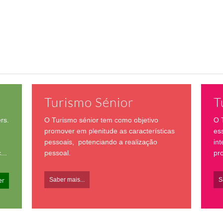
Turismo Sénior
T
rs.
O Turismo sénior tem como objetivo
O 
promover em plenitude as características
es
pessoais, potenciando a realização
int
...
pessoal.
pr
Saber mais...
S