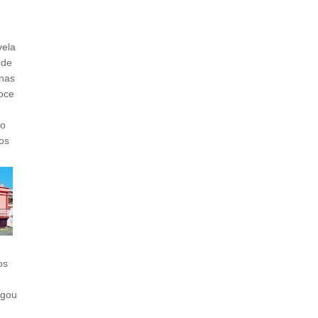
vela
 de
 nas
doce
to
los
os
egou