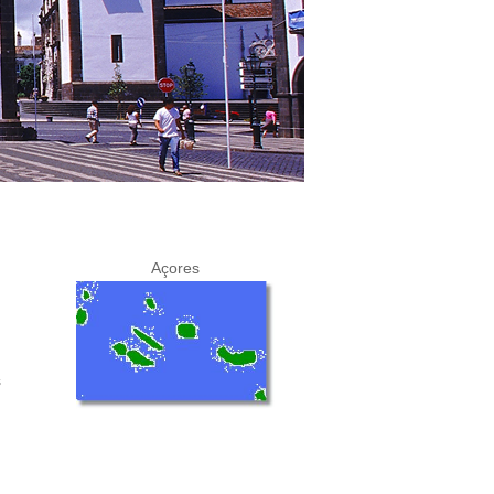
Açores
s